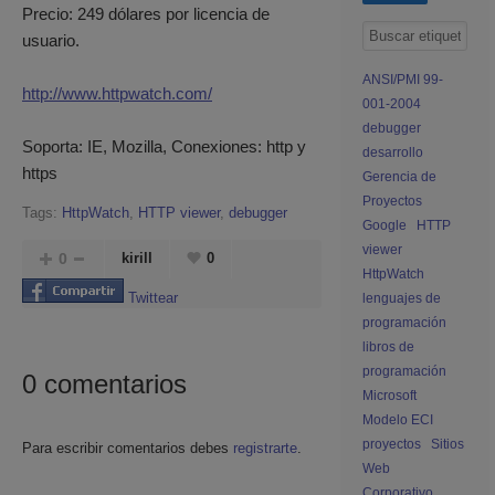
Precio: 249 dólares por licencia de
usuario.
ANSI/PMI 99-
http://www.httpwatch.com/
001-2004
debugger
Soporta: IE, Mozilla, Conexiones: http y
desarrollo
https
Gerencia de
Proyectos
Tags:
HttpWatch
,
HTTP viewer
,
debugger
Google
HTTP
viewer
0
kirill
0
HttpWatch
Twittear
lenguajes de
programación
libros de
programación
0
comentarios
Microsoft
Modelo ECI
proyectos
Sitios
Para escribir comentarios debes
registrarte
.
Web
Corporativo