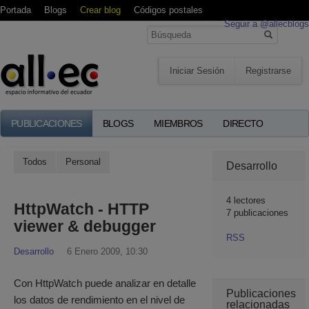
Portada
Blogs
Crear blog
Códigos postales
Seguir a @allecblogs
Iniciar Sesión
Registrarse
PUBLICACIONES
BLOGS
MIEMBROS
DIRECTO
Todos
Personal
Desarrollo
4
lectores
HttpWatch - HTTP
7 publicaciones
viewer & debugger
RSS
Desarrollo
6 Enero 2009, 10:30
Con HttpWatch puede analizar en detalle
Publicaciones
los datos de rendimiento en el nivel de
relacionadas