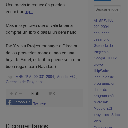
Una previa introducción pueden
encontrar
aquí
.
ANSI/PMI 99-
Más info yo creo que si vale la pena
001-2004
comprar un libro o pasar un seminario.
debugger
desarrollo
Ps: Y si su Project manager o Director
Gerencia de
Proyectos
de los proyectos maneja todo en una
Google
HTTP
hoja de Excel, este libro puede ser como
viewer
buen regalo para Navidad )
HttpWatch
Tags:
ANSI/PMI 99-001-2004
,
Modelo ECI
,
lenguajes de
Gerencia de Proyectos
programación
libros de
0
kirill
0
programación
Microsoft
Twittear
Modelo ECI
proyectos
Sitios
Web
0
comentarios
Corporativo