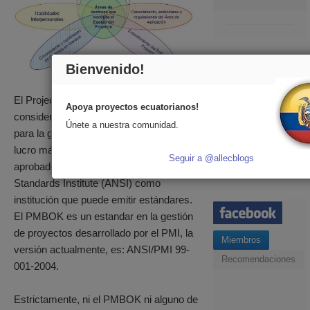
Bienvenido!
En directo
El Project Management Institute (PMI) es
Apoya proyectos ecuatorianos!
Comentarios
considerado la asociación profesional
Únete a nuestra comunidad.
Publicaciones
para la gestión de proyectos sin fines de
lucro más grande del mundo y está
Seguir a @allecblogs
aprobado por el American National
Standards Institute (ANSI) como
institución que puede emitir estándares.
El PMBOK es un estandar en la gestión
de proyectos desarrollado por el PMI, la
Miembros
versión actualmente, es: ANSI/PMI 99-
Recomendaciones
001-2004.
Estrictamente, ni el PMBOK ni alguno de