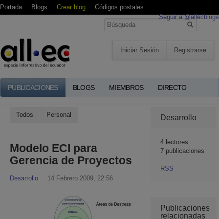
Portada
Blogs
Crear blog
Códigos postales
Seguir a @allecblogs
Iniciar Sesión
Registrarse
PUBLICACIONES
BLOGS
MIEMBROS
DIRECTO
Todos
Personal
Desarrollo
4
lectores
Modelo ECI para
7 publicaciones
Gerencia de Proyectos
RSS
Desarrollo
14 Febrero 2009, 22:56
Publicaciones
relacionadas