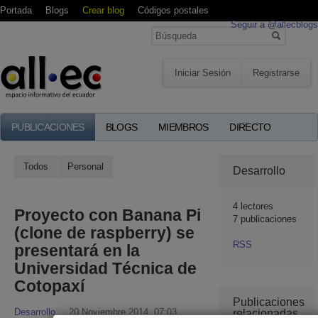
Portada
Blogs
Crear blog
Códigos postales
Seguir a @allecblogs
Iniciar Sesión
Registrarse
PUBLICACIONES
BLOGS
MIEMBROS
DIRECTO
Todos
Personal
Desarrollo
4
lectores
Proyecto con Banana Pi
7 publicaciones
(clone de raspberry) se
RSS
presentará en la
Universidad Técnica de
Cotopaxí
Publicaciones
Desarrollo
20 Noviembre 2014, 07:03
relacionadas