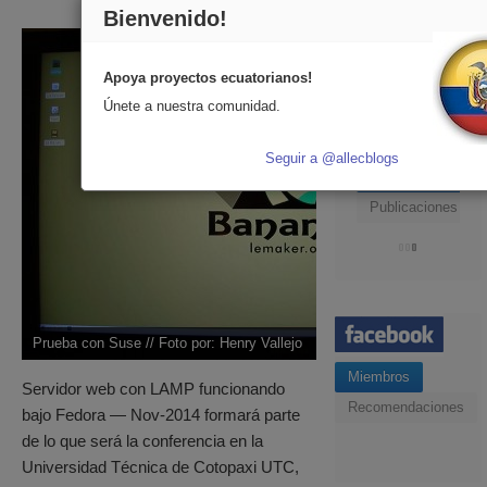
Bienvenido!
Apoya proyectos ecuatorianos!
Únete a nuestra comunidad.
En directo
Seguir a @allecblogs
Comentarios
Publicaciones
Prueba con Suse // Foto por: Henry Vallejo
Miembros
Servidor web con LAMP funcionando
Recomendaciones
bajo Fedora — Nov-2014 formará parte
de lo que será la conferencia en la
Universidad Técnica de Cotopaxi UTC,