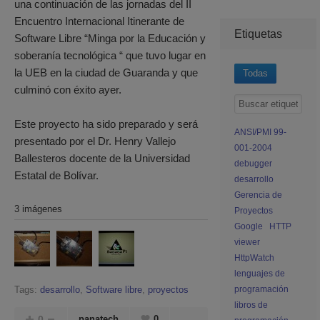
una continuación de las jornadas del II
Encuentro Internacional Itinerante de
Etiquetas
Software Libre “Minga por la Educación y
soberanía tecnológica “ que tuvo lugar en
la UEB en la ciudad de Guaranda y que
Todas
culminó con éxito ayer.
Este proyecto ha sido preparado y será
ANSI/PMI 99-
presentado por el Dr. Henry Vallejo
001-2004
Ballesteros docente de la Universidad
debugger
Estatal de Bolívar.
desarrollo
Gerencia de
3 imágenes
Proyectos
Google
HTTP
viewer
HttpWatch
lenguajes de
Tags:
desarrollo
,
Software libre
,
proyectos
programación
libros de
0
panatech
0